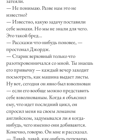
затеяли.
— Не понимаю. Разве нам это не
известно?
— Известно, какую задачу поставили
себе монахи. Но мы не знали для чего.
Это такой бред…
— Расскажи что-нибудь поновее, —
простонал Джордж.
— Старик верховный только что
разоткровенничался со мной. Ты знаешь
его привычку — каждый вечер заходит
посмотреть, как машина выдает листы.
Ну вот, сегодня он явно был взволнован
— если его вообще можно представить
себе взволнованым. Когда я объяснил
ему, что идет последний цикл, он
спросил меня на своем ломаном
английском, задумывался ли я когда-
нибудь, чего именно они добиваются.
Конечно, говорю. Он мне и рассказал.
— Давай, давай, как-нибудь переварю.