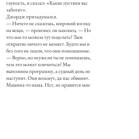
глупость, и сказал: «Какие пустяки вас
заботят».
Джордж призадумался.
— Ничего не скажешь, широкий взгляд
на вещи, — произнес он наконец. — Но
что мы-то можем тут поделать? Твое
открытие ничего не меняет. Будто мы и
без того не знали, что они помешанные.
— Верно, но неужели ты не понимаешь,
чем это может кончиться? Мы
выполним программу, а судный день не
наступит. Они возьмут, да нас обвинят.
Машина-то наша. Нет, не нравится мне
все это.
— Дошло, — медленно сказал Джордж.
— Пожалуй, ты прав. Но ведь это не
ново, такое и раньше случалось. Помню,
в детстве у нас в Луизиане объявился
свихнувшийся проповедник, твердил,
что в следующее воскресенье наступит