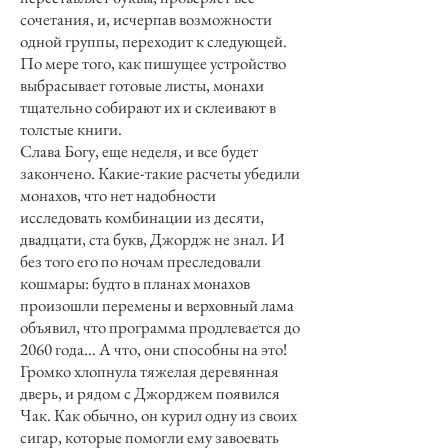
сочетания, и, исчерпав возможности
одной группы, переходит к следующей.
По мере того, как пишущее устройство
выбрасывает готовые листы, монахи
тщательно собирают их и склеивают в
толстые книги.
Слава Богу, еще неделя, и все будет
закончено. Какие-такие расчеты убедили
монахов, что нет надобности
исследовать комбинации из десяти,
двадцати, ста букв, Джордж не знал. И
без того его по ночам преследовали
кошмары: будто в планах монахов
произошли перемены и верховный лама
объявил, что программа продлевается до
2060 года… А что, они способны на это!
Громко хлопнула тяжелая деревянная
дверь, и рядом с Джорджем появился
Чак. Как обычно, он курил одну из своих
сигар, которые помогли ему завоевать