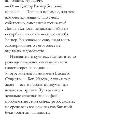
выполнить эту задачу.
— О! — Доктор Вагнер был явно
поражен. — Теперь я понимаю, для чего
вам счетная машина. Но в чем,
собственно, смысл всей этой затеи?
Лама на мгновение замялся. «Уж не
оскорбил ли я его?» — спросил себя
Вагнер. Во всяком случае, когда гость
заговорил, ничто в его голосе не
выдавало недовольства.
— Назовите это культом, если хотите, но
речь идет о важной составной части
нашего вероисповедания.
Употребляемые нами имена Высшего
Существа — Бог, Иегова, Аллах и так
далее — всего-навсего придуманные
человеком ярлыки. Тут возникает
довольно сложная философская
проблема, не стоит сейчас ее обсуждать,
но среди всех возможных комбинаций
букв кроются, так сказать,