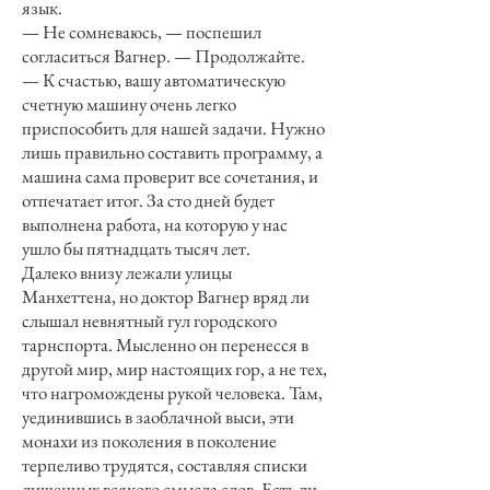
язык.
— Не сомневаюсь, — поспешил
согласиться Вагнер. — Продолжайте.
— К счастью, вашу автоматическую
счетную машину очень легко
приспособить для нашей задачи. Нужно
лишь правильно составить программу, а
машина сама проверит все сочетания, и
отпечатает итог. За сто дней будет
выполнена работа, на которую у нас
ушло бы пятнадцать тысяч лет.
Далеко внизу лежали улицы
Манхеттена, но доктор Вагнер вряд ли
слышал невнятный гул городского
тарнспорта. Мысленно он перенесся в
другой мир, мир настоящих гор, а не тех,
что нагромождены рукой человека. Там,
уединившись в заоблачной выси, эти
монахи из поколения в поколение
терпеливо трудятся, составляя списки
лишенных всякого смысла слов. Есть ли