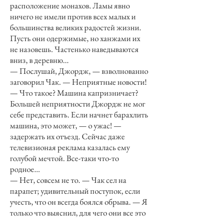
расположение монахов. Ламы явно
ничего не имели против всех малых и
большинства великих радостей жизни.
Пусть они одержимые, но ханжами их
не назовешь. Частенько наведываются
вниз, в деревню…
— Послушай, Джордж, — взволнованно
заговорил Чак. — Неприятные новости!
— Что такое? Машина капризничает?
Большей неприятности Джордж не мог
себе представить. Если начнет барахлить
машина, это может, — о ужас! —
задержать их отъезд. Сейчас даже
телевизионая реклама казалась ему
голубой мечтой. Все-таки что-то
родное…
— Нет, совсем не то. — Чак сел на
парапет; удивительный поступок, если
учесть, что он всегда боялся обрыва. — Я
только что выяснил, для чего они все это