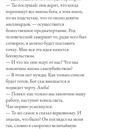
— Ты послушай: они верят, что когда
перепишут все имена бога, а этих имен,
по их подсчетам, что-то около девяти
миллиардов, — осуществится
божественное предначертание. Род
человеческий завершит то, ради чего был
сотворен, и можно будет поставить
точку. Мне вся эта идея кажется
богохульством.
— И что же они ждут от нас? Что мы
покончим жизнь самоубийством?
— В этом нет нужды. Как только список
будет готов, Бог сам вмешается и
подведет черту. Амба!
— Понял: как только мы закончим нашу
работу, наступит конец света.
Чак нервно усмехнулся.
— То же самое я сказал верховному. И
знаешь, что было? Он поглядел на меня
так, словно я сморозил величайшую