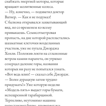
снабжать энергией моторы, которые
вращают молитвенные колеса.
— Ну, конечно, — подхватил доктор
Вагнер. — Как я не подумал!
С балкона открывался захватывающий
вид, но со временем ко всему
привыкаешь. Семисотметровая
пропасть, на дне которой распластались
шахматные клеточки возделанных
участков, уже не пугала Джорджа
Хенли. Положив локти на сглаженные
ветром камни парапета, он угрюмо
созерцал далекие горы, названия
которых ни разу не попытался узнать.
«Вот ведь влип! — сказал себе Джордж.
— Более дурацкую затею трудно
придумать!» Уже которую неделю
«Модель пять» выдает горы бумаги,
испещренной тарабарщиной.
Терпеливо, неутомимо машина
переставляет буквы, проверяет все