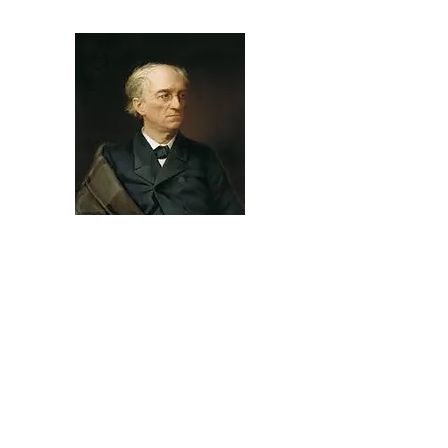
Фёдор Тютчев
Silentium!
Молчи, скрывайся и таи
И чувства и мечты свои —
Пускай в душевной глубине
Встают и заходят оне
Безмолвно, как звезды в ночи, —
Любуйся ими — и молчи.