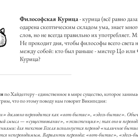
Философская Курица
- курица (всё равно да
одарена скептическим складом ума, знает мно
слов, но не всегда правильно их употребляет. 
Не проходит дня, чтобы философы всего света 
между собой: кто был раньше - мистер Цо или
Курица?
йн
по Хайдеггеру - единственное в мире существо, которое заним
рим, что по этому поводу нам говорит Википедия:
н» дословно переводится как «вот-бытие», «здесь-бытие». Обыч
ый смысл — «существование», «экзистенция»; так оно и переводи
ниями: для текстов Гегеля используется перевод «наличное бытие»
тся непереводимым. Варианты перевода: «вот-бытие», «здесь-б