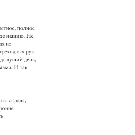
пытное, полное
 познанию. Не
да не
трёхпалых рук.
едыдущий день,
азма. И так
ого склада,
ронне
ль