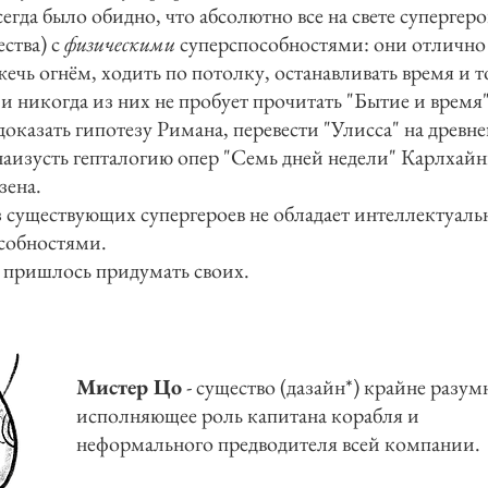
егда было обидно, что абсолютно все на свете супергеро
ства) с
физическими
суперспособностями: они отлично
жечь огнём, ходить по потолку, останавливать время и 
и никогда из них не пробует прочитать "Бытие и время"
доказать гипотезу Римана, перевести "Улисса" на древн
наизусть гепталогию опер "Семь дней недели" Карлхайн
зена.
 существующих супергероев не обладает интеллектуал
собностями.
пришлось придумать своих.
Мистер Цо
- существо (дазайн*) крайне разум
исполняющее роль капитана корабля и
неформального предводителя всей компании.