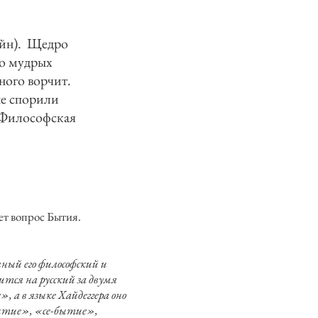
зайн). Щедро
го мудрых
Много ворчит.
не спорили
 Философская
ает вопрос Бытия.
ный его философский и
тся на русский за двумя
, а в языке Хайдеггера оно
ытие», «се-бытие»,