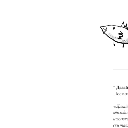
*
Даза
Посмот
«Дазай
обиходн
исключе
считае