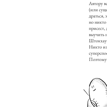
Автору вс
(или суще
драться, 
но никто 
присест, 
выучить 
Штокхау
Никто из
суперспо
Поэтому 