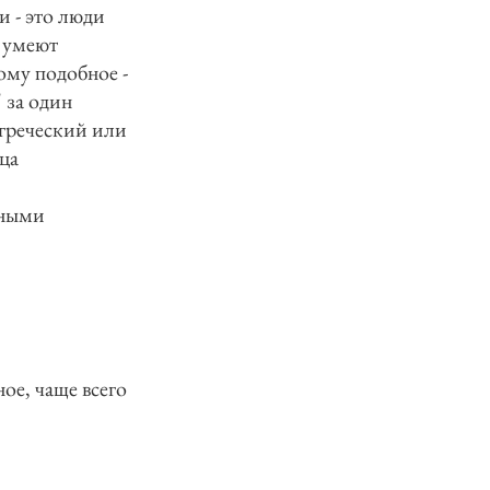
и - это люди
 умеют
тому подобное -
 за один
егреческий или
ца
ьными
ное, чаще всего