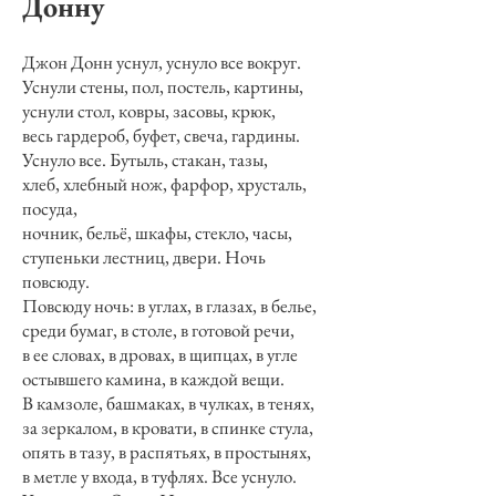
Донну
Джон Донн уснул, уснуло все вокруг.
Уснули стены, пол, постель, картины,
уснули стол, ковры, засовы, крюк,
весь гардероб, буфет, свеча, гардины.
Уснуло все. Бутыль, стакан, тазы,
хлеб, хлебный нож, фарфор, хрусталь,
посуда,
ночник, бельё, шкафы, стекло, часы,
ступеньки лестниц, двери. Ночь
повсюду.
Повсюду ночь: в углах, в глазах, в белье,
среди бумаг, в столе, в готовой речи,
в ее словах, в дровах, в щипцах, в угле
остывшего камина, в каждой вещи.
В камзоле, башмаках, в чулках, в тенях,
за зеркалом, в кровати, в спинке стула,
опять в тазу, в распятьях, в простынях,
в метле у входа, в туфлях. Все уснуло.