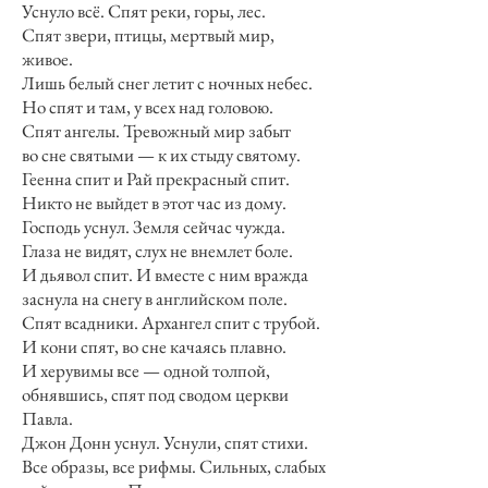
Уснуло всё. Спят реки, горы, лес.
Спят звери, птицы, мертвый мир,
живое.
Лишь белый снег летит с ночных небес.
Но спят и там, у всех над головою.
Спят ангелы. Тревожный мир забыт
во сне святыми — к их стыду святому.
Геенна спит и Рай прекрасный спит.
Никто не выйдет в этот час из дому.
Господь уснул. Земля сейчас чужда.
Глаза не видят, слух не внемлет боле.
И дьявол спит. И вместе с ним вражда
заснула на снегу в английском поле.
Спят всадники. Архангел спит с трубой.
И кони спят, во сне качаясь плавно.
И херувимы все — одной толпой,
обнявшись, спят под сводом церкви
Павла.
Джон Донн уснул. Уснули, спят стихи.
Все образы, все рифмы. Сильных, слабых