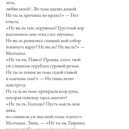
лета,
любви моей?.. Во тьме идешь домой.
Не ты ль кричишь во мраке?» — Нет
ответа.
«Не вы ль там, херувимы? Грустный хор
напомнило мне этих слез звучанье.
Не вы ль решились спящий мой собор
покинуть вдруг? Не вы ль? Не вы ль?» —
Молчанье.
«Не ты ли, Павел? Правда, голос твой
уж слишком огрублен суровой речью.
Не ты ль поник во тьме седой главой
и плачешь там?» — Но тишь летит
навстречу.
Не та ль во тьме прикрыла взор рука,
которая повсюду здесь маячит?
«Не ты ль, Господь? Пусть мысль моя
дика,
но слишком уж высокий голос плачет».
Молчанье. Тишь. — «Не ты ли, Гавриил,