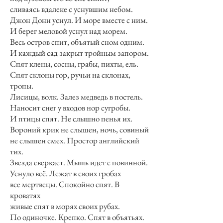
сливаясь вдалеке с уснувшим небом.
Джон Донн уснул. И море вместе с ним.
И берег меловой уснул над морем.
Весь остров спит, объятый сном одним.
И каждый сад закрыт тройным запором.
Спят клены, сосны, грабы, пихты, ель.
Спят склоны гор, ручьи на склонах,
тропы.
Лисицы, волк. Залез медведь в постель.
Наносит снег у входов нор сугробы.
И птицы спят. Не слышно пенья их.
Вороний крик не слышен, ночь, совиный
не слышен смех. Простор английский
тих.
Звезда сверкает. Мышь идет с повинной.
Уснуло всё. Лежат в своих гробах
все мертвецы. Спокойно спят. В
кроватях
живые спят в морях своих рубах.
По одиночке. Крепко. Спят в объятьях.