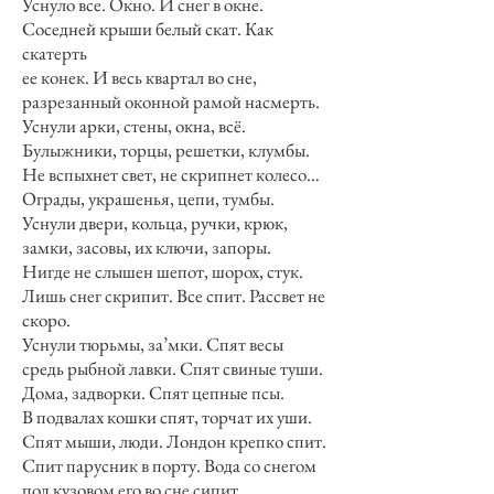
Уснуло все. Окно. И снег в окне.
Соседней крыши белый скат. Как
скатерть
ее конек. И весь квартал во сне,
разрезанный оконной рамой насмерть.
Уснули арки, стены, окна, всё.
Булыжники, торцы, решетки, клумбы.
Не вспыхнет свет, не скрипнет колесо…
Ограды, украшенья, цепи, тумбы.
Уснули двери, кольца, ручки, крюк,
замки, засовы, их ключи, запоры.
Нигде не слышен шепот, шорох, стук.
Лишь снег скрипит. Все спит. Рассвет не
скоро.
Уснули тюрьмы, за’мки. Спят весы
средь рыбной лавки. Спят свиные туши.
Дома, задворки. Спят цепные псы.
В подвалах кошки спят, торчат их уши.
Спят мыши, люди. Лондон крепко спит.
Спит парусник в порту. Вода со снегом
под кузовом его во сне сипит,