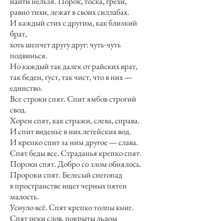
найти нельзя. Порок, тоска, грехи,
равно тихи, лежат в своих силлабах.
И каждый стих с другим, как близкий
брат,
хоть шепчет другу друг: чуть-чуть
подвинься.
Но каждый так далек от райских врат,
так беден, густ, так чист, что в них —
единство.
Все строки спят. Спит ямбов строгий
свод.
Хореи спят, как стражи, слева, справа.
И спит виденье в них летейских вод.
И крепко спит за ним другое — слава.
Спят беды все. Страданья крепко спят.
Пороки спят. Добро со злом обнялось.
Пророки спят. Белесый снегопад
в пространстве ищет черных пятен
малость.
Уснуло всё. Спят крепко толпы книг.
Спят реки слов, покрыты льдом