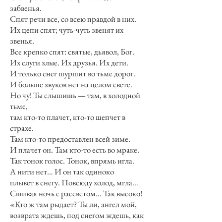
забвенья.
Спят речи все, со всею правдой в них.
Их цепи спят; чуть-чуть звенят их
звенья.
Все крепко спят: святые, дьявол, Бог.
Их слуги злые. Их друзья. Их дети.
И только снег шуршит во тьме дорог.
И больше звуков нет на целом свете.
Но чу! Ты слышишь — там, в холодной
тьме,
там кто-то плачет, кто-то шепчет в
страхе.
Там кто-то предоставлен всей зиме.
И плачет он. Там кто-то есть во мраке.
Так тонок голос. Тонок, впрямь игла.
А нити нет… И он так одиноко
плывет в снегу. Повсюду холод, мгла…
Сшивая ночь с рассветом… Так высоко!
«Кто ж там рыдает? Ты ли, ангел мой,
возврата ждешь, под снегом ждешь, как