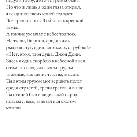
подул в трубу, а кто-то громко лает?
Но что ж лишь я один глаза открыл,
а всадники своих коней седлают.
Всё крепко спит. В объятьях крепкой
тьмы.
А гончие уж мчат с небес толпою.
Не ты ли, Гавриил, среди зимы
рыдаешь тут, один, впотьмах, с трубою?»
«Нет, это я, твоя душа, Джон Донн.
Здесь я одна скорблю в небесной выси
о том, что создала своим трудом
тяжелые, как цепи, чувства, мысли.
Ты с этим грузом мог вершить полет
среди страстей, среди грехов, и выше.
Ты птицей был и видел свой народ
повсюду, весь, взлетал над скатом
крыши.
Ты видел все моря, весь дальний край.
И Ад ты зрел — в себе, а после — в яви.
Ты видел также явно светлый Рай
в печальнейшей — из всех страстей —