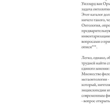
Уиллард ван Орм
задача онтологии
Этот каталог дол
ничего такого, че
Онтология, опре
предварительную
инвентаризацию 
вопросами о при
описи***.
Легко, однако, о
трудней найти сп
единого мнения п
Множество филос
метаонтологии - 
который, ничтож
энциклопедии им
современным фил
- вопрос открыт