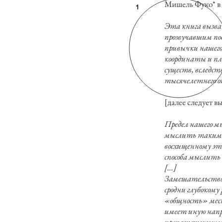
Мишель Фуко* в 
1
Эта книга вызван
прозвучавшим под
привычки нашего 
координаты и пло
существ, вследс
тысячелетнего о
[далее следует 
Предел нашего м
мыслить таким о
восхищенному это
способа мыслить 
[...]
Замешательство,
сродни глубокому
«общность» мест
имеет иную напр