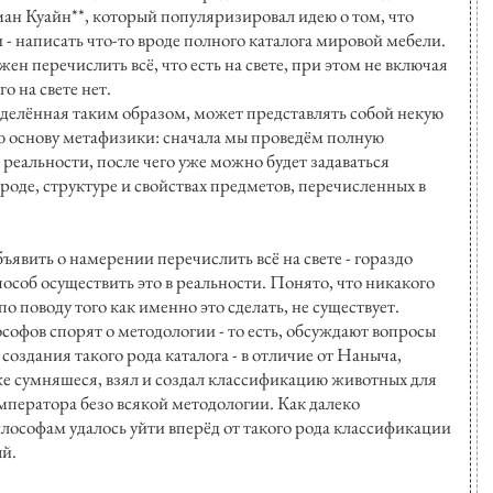
ан Куайн**, который популяризировал идею о том, что
 - написать что-то вроде полного каталога мировой мебели.
жен перечислить всё, что есть на свете, при этом не включая
го на свете нет.
делённая таким образом, может представлять собой некую
 основу метафизики: сначала мы проведём полную
реальности, после чего уже можно будет задаваться
роде, структуре и свойствах предметов, перечисленных в
бъявить о намерении перечислить всё на свете - гораздо
особ осуществить это в реальности. Понято, что никакого
о поводу того как именно это сделать, не существует.
офов спорят о методологии - то есть, обсуждают вопросы
создания такого рода каталога - в отличие от Наныча,
е сумняшеся, взял и создал классификацию животных для
ператора безо всякой методологии. Как далеко
ософам удалось уйти вперёд от такого рода классификации
ый.