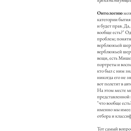
препятствующее 
Онтологию
мож
категории бытия
и будет прав. Да
вообще есть?" Од
проблем; понятн
верблюжьей шерс
верблюжьей шерст
вещи, есть Мишел
портреты и восп
кто был с ним зн
никогда его не з
вот полетят в ав
На этом месте м
представленной 
"что вообще есть
именно мы имеем 
отбора и класс
Тот самый вопро