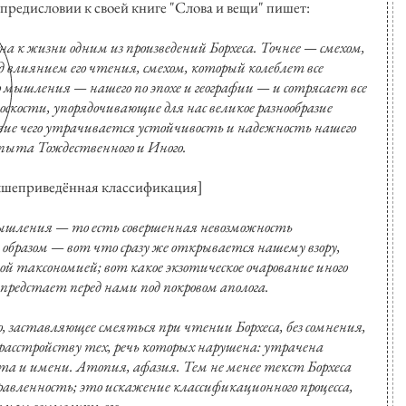
предисловии к своей книге "Слова и вещи" пишет:
а к жизни одним из произведений Борхеса. Точнее — смехом,
 влиянием его чтения, смехом, который колеблет все
мышления — нашего по эпохе и географии — и сотрясает все
скости, упорядочивающие для нас великое разнообразие
твие чего утрачивается устойчивость и надежность нашего
пыта Тождественного и Иного.
вышеприведённая классификация]
ышления — то есть совершенная невозможность
бразом — вот что сразу же открывается нашему взору,
й таксономией; вот какое экзотическое очарование иного
предстает перед нами под покровом аполога.
 заставляющее смеяться при чтении Борхеса, без сомнения,
 расстройству тех, речь которых нарушена: утрачена
а и имени. Атопия, афазия. Тем не менее текст Борхеса
авленность; это искажение классификационного процесса,