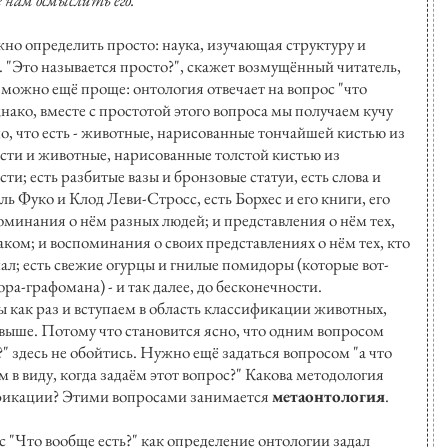
нам осмыслить его.
но определить просто: наука, изучающая структуру и
. "Это называется просто?", скажет возмущённый читатель,
, можно ещё проще: онтология отвечает на вопрос "что
нако, вместе с простотой этого вопроса мы получаем кучу
о, что есть - животные, нарисованные тончайшей кистью из
ти и животные, нарисованные толстой кистью из
и; есть разбитые вазы и бронзовые статуи, есть слова и
ь Фуко и Клод Леви-Стросс, есть Борхес и его книги, его
оминания о нём разных людей; и представления о нём тех,
аком; и воспоминания о своих представлениях о нём тех, кто
нал; есть свежие огурцы и гнилые помидоры (которые вот-
тора-графомана) - и так далее, до бесконечности.
ы как раз и вступаем в область классификации животных,
выше. Потому что становится ясно, что одним вопросом
?" здесь не обойтись. Нужно ещё задаться вопросом "а что
в виду, когда задаём этот вопрос?" Какова методология
ификации? Этими вопросами занимается
метаонтология
.
с "Что вообще есть?" как определение онтологии задал